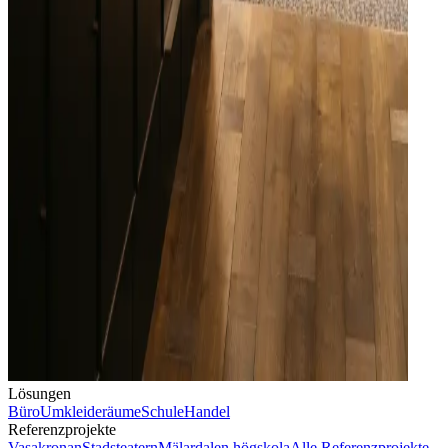
Lösungen
Büro
Umkleideräume
Schule
Handel
Referenzprojekte
Vasakronan
Stadsteatern
Mälardalen högskola
Alle Referenzprojekte