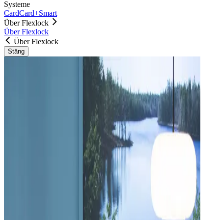
Systeme
Card
Card+
Smart
Über Flexlock
Über Flexlock
Über Flexlock
Stäng