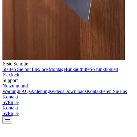
Erste Schritte
Starten Sie mit Flexlock
Montage
Einkaufhilfe
So funktioniert
Flexlock
Support
Nutzung und
Wartung
FAQs
Anleitungsvideos
Downloads
Kontaktieren Sie uns
Kontakt
Sv
En
De
Kontakt
Sv
En
De