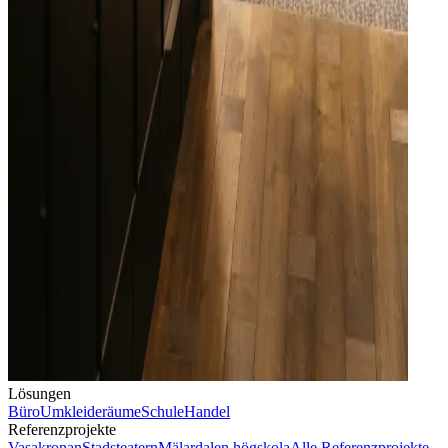
Lösungen
Büro
Umkleideräume
Schule
Handel
Referenzprojekte
Vasakronan
Stadsteatern
Mälardalen högskola
Alle Referenzprojekte