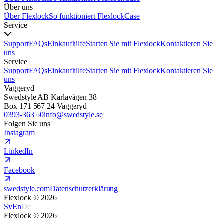
Über uns
Über Flexlock
So funktioniert Flexlock
Case
Service
Support
FAQs
Einkaufhilfe
Starten Sie mit Flexlock
Kontaktieren Sie
uns
Service
Support
FAQs
Einkaufhilfe
Starten Sie mit Flexlock
Kontaktieren Sie
uns
Vaggeryd
Swedstyle AB Karlavägen 38
Box 171 567 24 Vaggeryd
0393-363 60
info@swedstyle.se
Folgen Sie uns
Instagram
LinkedIn
Facebook
swedstyle.com
Datenschutzerklärung
Flexlock ©
2026
Sv
En
De
Flexlock ©
2026