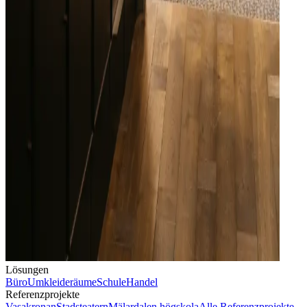
Lösungen
Büro
Umkleideräume
Schule
Handel
Referenzprojekte
Vasakronan
Stadsteatern
Mälardalen högskola
Alle Referenzprojekte