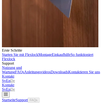
Erste Schritte
Starten Sie mit Flexlock
Montage
Einkaufhilfe
So funktioniert
Flexlock
Support
Nutzung und
Wartung
FAQs
Anleitungsvideos
Downloads
Kontaktieren Sie uns
Kontakt
Sv
En
De
Kontakt
Sv
En
De
Startseite
Support
FAQs