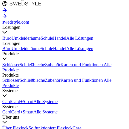
swedstyle.com
Lösungen
Büro
Umkleideräume
Schule
Handel
Alle Lösungen
Lösungen
Büro
Umkleideräume
Schule
Handel
Alle Lösungen
Produkte
Schlösser
Schließbleche
Zubehör
Karten und Funktionen
Alle
Produkte
Produkte
Schlösser
Schließbleche
Zubehör
Karten und Funktionen
Alle
Produkte
Systeme
Card
Card+
Smart
Alle Systeme
Systeme
Card
Card+
Smart
Alle Systeme
Über uns
Über Flexlock
So funktioniert Flexlock
Case