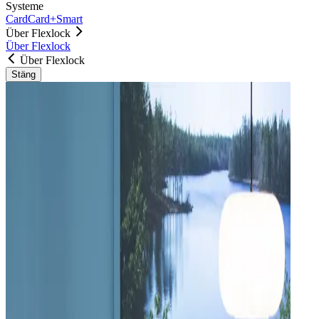
Systeme
Card
Card+
Smart
Über Flexlock
Über Flexlock
Über Flexlock
Stäng