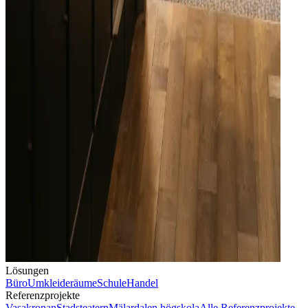
Lösungen
Büro
Umkleideräume
Schule
Handel
Referenzprojekte
Vasakronan
Stadsteatern
Mälardalen högskola
Alle Referenzprojekte