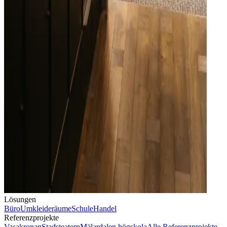
Lösungen
Büro
Umkleideräume
Schule
Handel
Referenzprojekte
Vasakronan
Stadsteatern
Mälardalen högskola
Alle Referenzprojekte