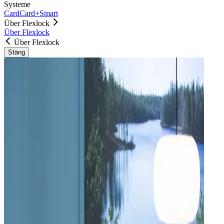
Systeme
Card
Card+
Smart
Über Flexlock
Über Flexlock
Über Flexlock
Stäng