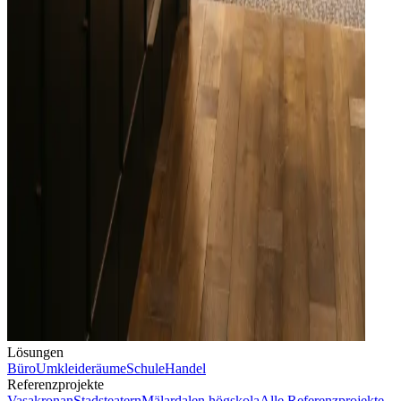
Lösungen
Büro
Umkleideräume
Schule
Handel
Referenzprojekte
Vasakronan
Stadsteatern
Mälardalen högskola
Alle Referenzprojekte