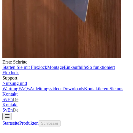
Erste Schritte
Starten Sie mit Flexlock
Montage
Einkaufhilfe
So funktioniert
Flexlock
Support
Nutzung und
Wartung
FAQs
Anleitungsvideos
Downloads
Kontaktieren Sie uns
Kontakt
Sv
En
De
Kontakt
Sv
En
De
Startseite
Produkten
Schlösser