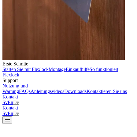
Erste Schritte
Starten Sie mit Flexlock
Montage
Einkaufhilfe
So funktioniert
Flexlock
Support
Nutzung und
Wartung
FAQs
Anleitungsvideos
Downloads
Kontaktieren Sie uns
Kontakt
Sv
En
De
Kontakt
Sv
En
De