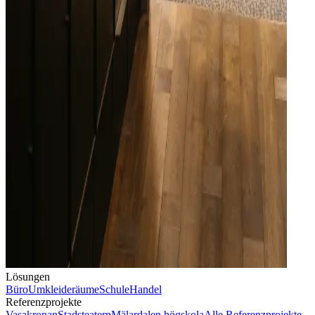
Lösungen
Büro
Umkleideräume
Schule
Handel
Referenzprojekte
Vasakronan
Stadsteatern
Mälardalen högskola
Alle Referenzprojekte