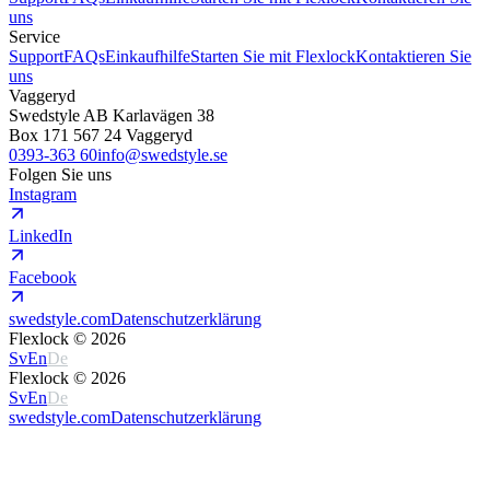
uns
Service
Support
FAQs
Einkaufhilfe
Starten Sie mit Flexlock
Kontaktieren Sie
uns
Vaggeryd
Swedstyle AB Karlavägen 38
Box 171 567 24 Vaggeryd
0393-363 60
info@swedstyle.se
Folgen Sie uns
Instagram
LinkedIn
Facebook
swedstyle.com
Datenschutzerklärung
Flexlock ©
2026
Sv
En
De
Flexlock ©
2026
Sv
En
De
swedstyle.com
Datenschutzerklärung