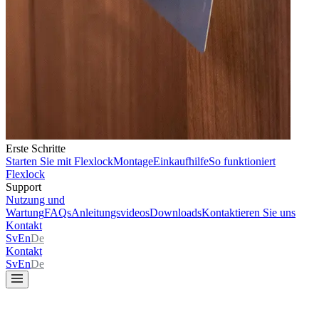
Erste Schritte
Starten Sie mit Flexlock
Montage
Einkaufhilfe
So funktioniert
Flexlock
Support
Nutzung und
Wartung
FAQs
Anleitungsvideos
Downloads
Kontaktieren Sie uns
Kontakt
Sv
En
De
Kontakt
Sv
En
De