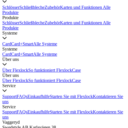
Schlösser
Schließbleche
Zubehör
Karten und Funktionen
Alle
Produkte
Produkte
Schlösser
Schließbleche
Zubehör
Karten und Funktionen
Alle
Produkte
Systeme
Card
Card+
Smart
Alle Systeme
Systeme
Card
Card+
Smart
Alle Systeme
Über uns
Über Flexlock
So funktioniert Flexlock
Case
Über uns
Über Flexlock
So funktioniert Flexlock
Case
Service
Support
FAQs
Einkaufhilfe
Starten Sie mit Flexlock
Kontaktieren Sie
uns
Service
Support
FAQs
Einkaufhilfe
Starten Sie mit Flexlock
Kontaktieren Sie
uns
Vaggeryd
Swedstyle AB Karlavägen 38