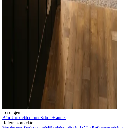
Lösungen
Büro
Umkleideräume
Schule
Handel
Referenzprojekte
Vasakronan
Stadsteatern
Mälardalen högskola
Alle Referenzprojekte