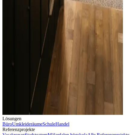
Lösungen
Büro
Umkleideräume
Schule
Handel
Referenzprojekte
Vasakronan
Stadsteatern
Mälardalen högskola
Alle Referenzprojekte