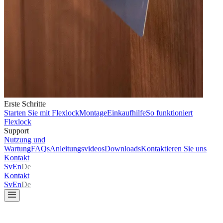
Erste Schritte
Starten Sie mit Flexlock
Montage
Einkaufhilfe
So funktioniert
Flexlock
Support
Nutzung und
Wartung
FAQs
Anleitungsvideos
Downloads
Kontaktieren Sie uns
Kontakt
Sv
En
De
Kontakt
Sv
En
De