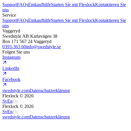
Support
FAQs
Einkaufhilfe
Starten Sie mit Flexlock
Kontaktieren Sie
uns
Service
Support
FAQs
Einkaufhilfe
Starten Sie mit Flexlock
Kontaktieren Sie
uns
Vaggeryd
Swedstyle AB Karlavägen 38
Box 171 567 24 Vaggeryd
0393-363 60
info@swedstyle.se
Folgen Sie uns
Instagram
LinkedIn
Facebook
swedstyle.com
Datenschutzerklärung
Flexlock ©
2026
Sv
En
De
Flexlock ©
2026
Sv
En
De
swedstyle.com
Datenschutzerklärung