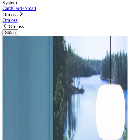
System
Card
Card+
Smart
Om oss
Om oss
Om oss
Stäng