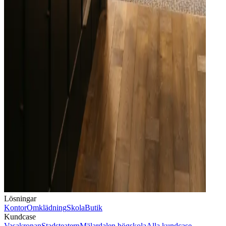
Lösningar
Kontor
Omklädning
Skola
Butik
Kundcase
Vasakronan
Stadsteatern
Mälardalen högskola
Alla kundcase