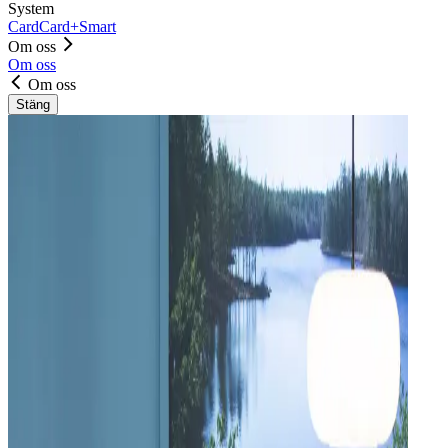
System
Card
Card+
Smart
Om oss
Om oss
Om oss
Stäng