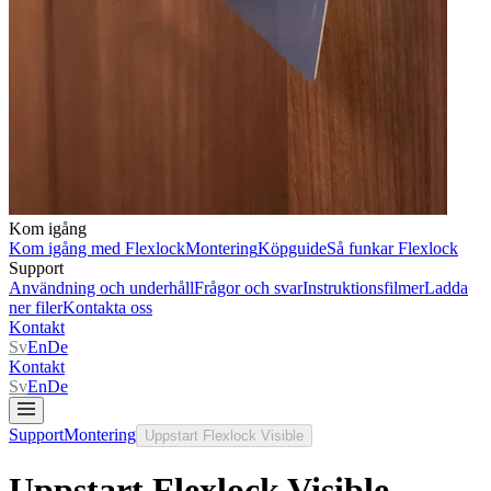
Kom igång
Kom igång med Flexlock
Montering
Köpguide
Så funkar Flexlock
Support
Användning och underhåll
Frågor och svar
Instruktionsfilmer
Ladda
ner filer
Kontakta oss
Kontakt
Sv
En
De
Kontakt
Sv
En
De
Support
Montering
Uppstart Flexlock Visible
Uppstart Flexlock Visible