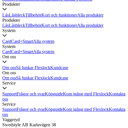
Produkter
Lås
Låsbleck
Tillbehör
Kort och funktioner
Alla produkter
Produkter
Lås
Låsbleck
Tillbehör
Kort och funktioner
Alla produkter
System
Card
Card+
Smart
Alla system
System
Card
Card+
Smart
Alla system
Om oss
Om oss
Så funkar Flexlock
Kundcase
Om oss
Om oss
Så funkar Flexlock
Kundcase
Service
Support
Frågor och svar
Köpguide
Kom igång med Flexlock
Kontakta
oss
Service
Support
Frågor och svar
Köpguide
Kom igång med Flexlock
Kontakta
oss
Vaggeryd
Swedstyle AB Karlavägen 38