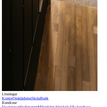
Lösningar
Kontor
Omklädning
Skola
Butik
Kundcase
Vasakronan
Stadsteatern
Mälardalen högskola
Alla kundcase