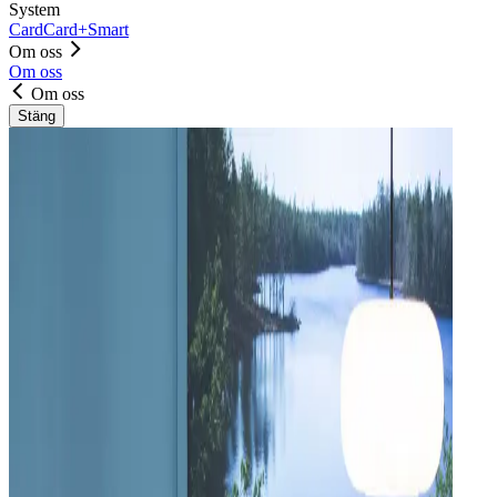
System
Card
Card+
Smart
Om oss
Om oss
Om oss
Stäng