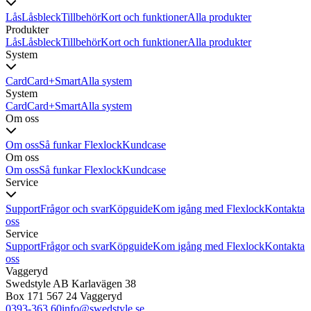
Lås
Låsbleck
Tillbehör
Kort och funktioner
Alla produkter
Produkter
Lås
Låsbleck
Tillbehör
Kort och funktioner
Alla produkter
System
Card
Card+
Smart
Alla system
System
Card
Card+
Smart
Alla system
Om oss
Om oss
Så funkar Flexlock
Kundcase
Om oss
Om oss
Så funkar Flexlock
Kundcase
Service
Support
Frågor och svar
Köpguide
Kom igång med Flexlock
Kontakta
oss
Service
Support
Frågor och svar
Köpguide
Kom igång med Flexlock
Kontakta
oss
Vaggeryd
Swedstyle AB Karlavägen 38
Box 171 567 24 Vaggeryd
0393-363 60
info@swedstyle.se