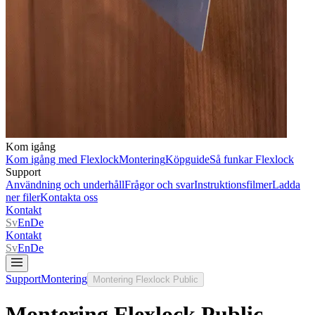
Kom igång
Kom igång med Flexlock
Montering
Köpguide
Så funkar Flexlock
Support
Användning och underhåll
Frågor och svar
Instruktionsfilmer
Ladda
ner filer
Kontakta oss
Kontakt
Sv
En
De
Kontakt
Sv
En
De
Support
Montering
Montering Flexlock Public
Montering Flexlock Public