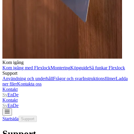
Kom igång
Kom igång med Flexlock
Montering
Köpguide
Så funkar Flexlock
Support
Användning och underhåll
Frågor och svar
Instruktionsfilmer
Ladda
ner filer
Kontakta oss
Kontakt
Sv
En
De
Kontakt
Sv
En
De
Startsida
Support
Support