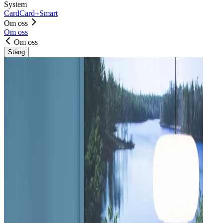
System
Card
Card+
Smart
Om oss
Om oss
Om oss
Stäng