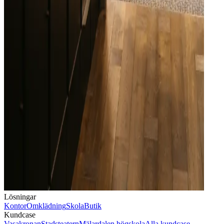
Lösningar
Kontor
Omklädning
Skola
Butik
Kundcase
Vasakronan
Stadsteatern
Mälardalen högskola
Alla kundcase