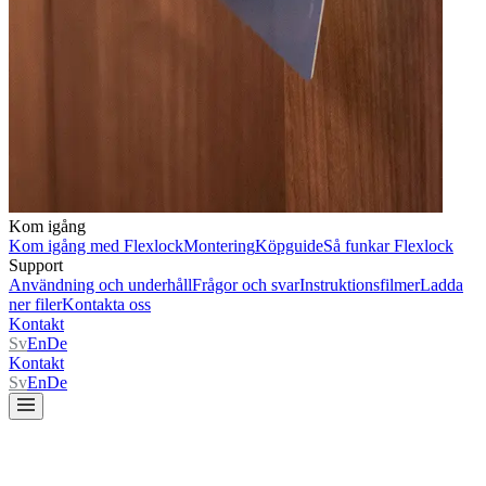
Kom igång
Kom igång med Flexlock
Montering
Köpguide
Så funkar Flexlock
Support
Användning och underhåll
Frågor och svar
Instruktionsfilmer
Ladda
ner filer
Kontakta oss
Kontakt
Sv
En
De
Kontakt
Sv
En
De