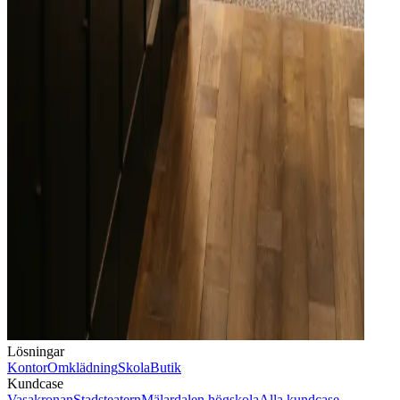
Lösningar
Kontor
Omklädning
Skola
Butik
Kundcase
Vasakronan
Stadsteatern
Mälardalen högskola
Alla kundcase