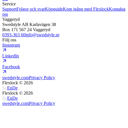
Service
Support
Frågor och svar
Köpguide
Kom igång med Flexlock
Kontakta
oss
Vaggeryd
Swedstyle AB Karlavägen 38
Box 171 567 24 Vaggeryd
0393-363 60
info@swedstyle.se
Följ oss
Instagram
LinkedIn
Facebook
swedstyle.com
Privacy Policy
Flexlock ©
2026
Sv
En
De
Flexlock ©
2026
Sv
En
De
swedstyle.com
Privacy Policy