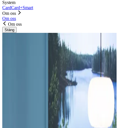
System
Card
Card+
Smart
Om oss
Om oss
Om oss
Stäng