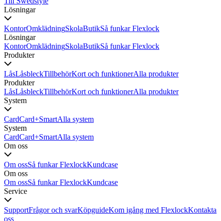
Till Swedstyle
Lösningar
Kontor
Omklädning
Skola
Butik
Så funkar Flexlock
Lösningar
Kontor
Omklädning
Skola
Butik
Så funkar Flexlock
Produkter
Lås
Låsbleck
Tillbehör
Kort och funktioner
Alla produkter
Produkter
Lås
Låsbleck
Tillbehör
Kort och funktioner
Alla produkter
System
Card
Card+
Smart
Alla system
System
Card
Card+
Smart
Alla system
Om oss
Om oss
Så funkar Flexlock
Kundcase
Om oss
Om oss
Så funkar Flexlock
Kundcase
Service
Support
Frågor och svar
Köpguide
Kom igång med Flexlock
Kontakta
oss