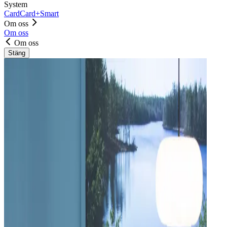
System
Card
Card+
Smart
Om oss
Om oss
Om oss
Stäng