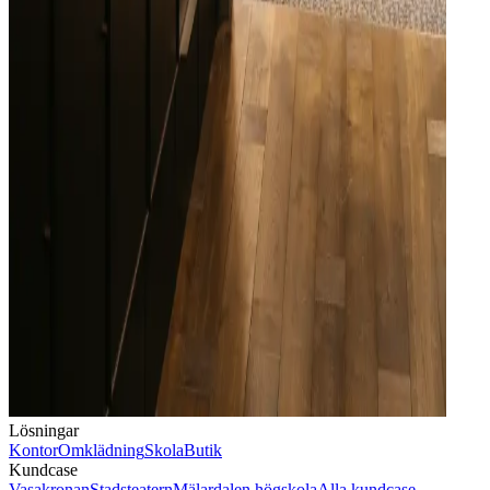
Lösningar
Kontor
Omklädning
Skola
Butik
Kundcase
Vasakronan
Stadsteatern
Mälardalen högskola
Alla kundcase