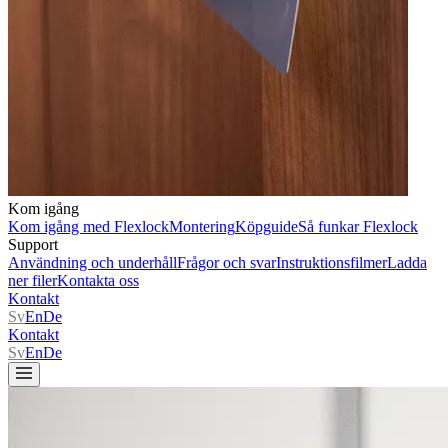
Kom igång
Kom igång med Flexlock
Montering
Köpguide
Så funkar Flexlock
Support
Användning och underhåll
Frågor och svar
Instruktionsfilmer
Ladda
ner filer
Kontakta oss
Kontakt
Sv
En
De
Kontakt
Sv
En
De